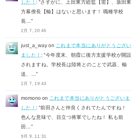
した！
: “
さすがに、上田東方総監【需】、坂田東
方幕僚長【輸】はないと思います！ 職種学校
長…
”
2月 7, 20:45
just_a_way
on
これまで本当にありがとうござい
ました！
: “
今年度末、朝霞に後方支援学校が開設
されますね。学校長は陸将とのことで武器、輸
送、…
”
2月 7, 19:43
momono
on
これまで本当にありがとうございま
した！
: “
前田さんと仲良くされてたんですね！
色んな意味で、目立つ将軍でしたね！ 私も前
田…
”
9月 9, 11:31