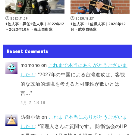
2023.11.09
2020.12.27
1佐人事・昇任1佐人事｜2022年12
1佐人事・1佐職人事｜2020年12
－2023年10月・海上自衛隊
月・航空自衛隊
Recent Comments
momono
on
これまで本当にありがとうございま
した！
: “
2027年の中国による台湾進攻は、客観
的な政治的環境を考えると可能性が低いとは
言…
”
4月 2, 18:18
防衛小僧
on
これまで本当にありがとうございま
した！
: “
管理人さんに質問です。 防衛協会のHP