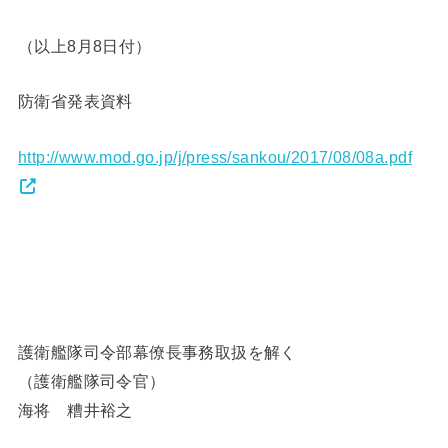
（以上8月8日付）
防衛省発表資料
http://www.mod.go.jp/j/press/sankou/2017/08/08a.pdf
護衛艦隊司令部幕僚長事務取扱を解く
（護衛艦隊司令官）
海将 糟井裕之