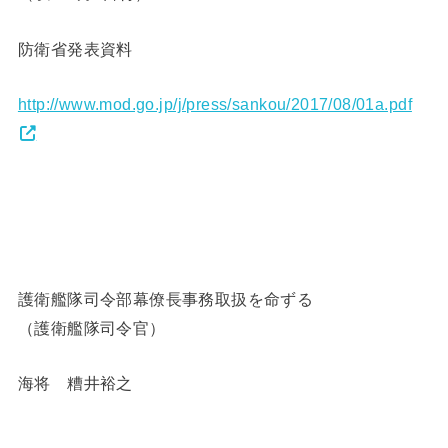
防衛省発表資料
http://www.mod.go.jp/j/press/sankou/2017/08/01a.pdf
護衛艦隊司令部幕僚長事務取扱を命ずる
（護衛艦隊司令官）
海将 糟井裕之