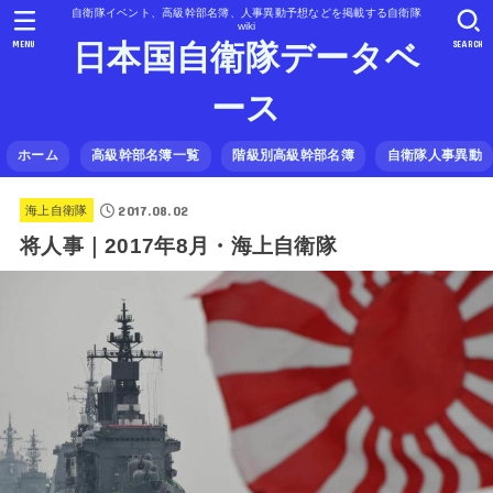
自衛隊イベント、高級幹部名簿、人事異動予想などを掲載する自衛隊
wiki
MENU
SEARCH
日本国自衛隊データベ
ース
ホーム
高級幹部名簿一覧
階級別高級幹部名簿
自衛隊人事異動
2017.08.02
海上自衛隊
将人事｜2017年8月・海上自衛隊