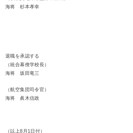
海将 杉本孝幸
退職を承認する
（統合幕僚学校長）
海将 坂田竜三
（航空集団司令官）
海将 眞木信政
（以上8月1日付）