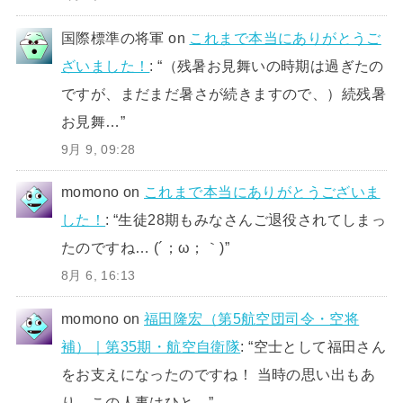
国際標準の将軍
on
これまで本当にありがとうご
ざいました！
: “
（残暑お見舞いの時期は過ぎたの
ですが、まだまだ暑さが続きますので、）続残暑
お見舞…
”
9月 9, 09:28
momono
on
これまで本当にありがとうございま
した！
: “
生徒28期もみなさんご退役されてしまっ
たのですね… (´；ω；｀)
”
8月 6, 16:13
momono
on
福田隆宏（第5航空団司令・空将
補）｜第35期・航空自衛隊
: “
空士として福田さん
をお支えになったのですね！ 当時の思い出もあ
り、この人事はひと…
”