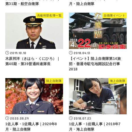
第31期・航空自衛隊
月・陸上自衛隊
高級幹部名簿一覧
自衛隊イベント
2019.10.10
2018.04.13
木原邦洋（きはら・くにひろ）｜
【イベント】陸上自衛隊第14旅
第40期・第39普通科連隊長
団・善通寺駐屯地開設記念行事
2018
陸上自衛隊
海上自衛隊
2020.08.29
2018.07.23
1佐人事・1佐職人事｜2020年8
1佐人事・1佐職人事｜2018年7
月・陸上自衛隊
月・海上自衛隊