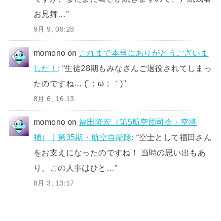
お見舞…
”
9月 9, 09:28
momono
on
これまで本当にありがとうございま
した！
: “
生徒28期もみなさんご退役されてしまっ
たのですね… (´；ω；｀)
”
8月 6, 16:13
momono
on
福田隆宏（第5航空団司令・空将
補）｜第35期・航空自衛隊
: “
空士として福田さん
をお支えになったのですね！ 当時の思い出もあ
り、この人事はひと…
”
8月 3, 13:17