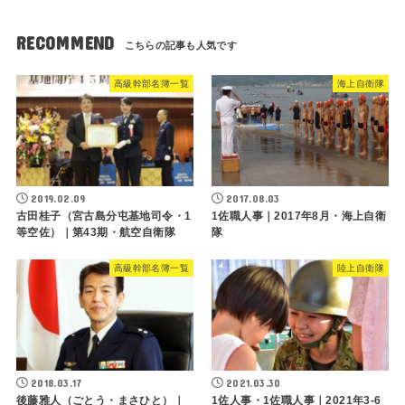
RECOMMEND
高級幹部名簿一覧
海上自衛隊
2019.02.09
2017.08.03
古田桂子（宮古島分屯基地司令・1
1佐職人事｜2017年8月・海上自衛
等空佐）｜第43期・航空自衛隊
隊
高級幹部名簿一覧
陸上自衛隊
2018.03.17
2021.03.30
後藤雅人（ごとう・まさひと）｜
1佐人事・1佐職人事｜2021年3-6