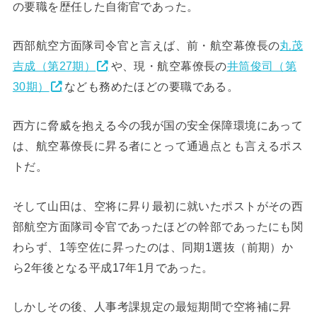
の要職を歴任した自衛官であった。
西部航空方面隊司令官と言えば、前・航空幕僚長の
丸茂
吉成（第27期）
や、現・航空幕僚長の
井筒俊司（第
30期）
なども務めたほどの要職である。
西方に脅威を抱える今の我が国の安全保障環境にあって
は、航空幕僚長に昇る者にとって通過点とも言えるポス
トだ。
そして山田は、空将に昇り最初に就いたポストがその西
部航空方面隊司令官であったほどの幹部であったにも関
わらず、1等空佐に昇ったのは、同期1選抜（前期）か
ら2年後となる平成17年1月であった。
しかしその後、人事考課規定の最短期間で空将補に昇