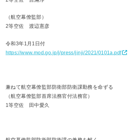
（航空幕僚監部）
2等空佐 渡辺憲彦
令和3年1月1日付
https://www.mod.go.jp/j/press/jinji/2021/0101a.pdf
兼ねて航空幕僚監部防衛部防衛課勤務を命ずる
（航空幕僚監部首席法務官付法務官）
1等空佐 田中愛久
航空幕僚監部防衛部防衛課の兼務を解く