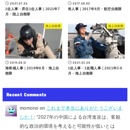
2021.07.26
2017.08.02
1佐人事・昇任1佐人事｜2021年7
将人事｜2017年8月・航空自衛隊
月・陸上自衛隊
海上自衛隊
海上自衛隊
2019.08.13
2021.03.28
海将補人事｜2019年8月・海上自
1佐人事・1佐職人事｜2021年3-6
衛隊
月・海上自衛隊
Recent Comments
momono
on
これまで本当にありがとうございま
した！
: “
2027年の中国による台湾進攻は、客観
的な政治的環境を考えると可能性が低いとは