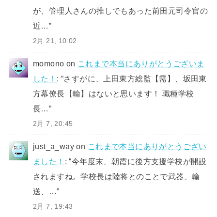
が、管理人さんの推しでもあった前田元司令官の
近…
”
2月 21, 10:02
momono
on
これまで本当にありがとうございま
した！
: “
さすがに、上田東方総監【需】、坂田東
方幕僚長【輸】はないと思います！ 職種学校
長…
”
2月 7, 20:45
just_a_way
on
これまで本当にありがとうござい
ました！
: “
今年度末、朝霞に後方支援学校が開設
されますね。学校長は陸将とのことで武器、輸
送、…
”
2月 7, 19:43