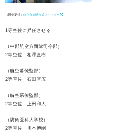
（画像提供：
航空自衛隊公式ツイッター
）
1等空佐に昇任させる
（中部航空方面隊司令部）
2等空佐 相澤直樹
（航空幕僚監部）
2等空佐 石田智広
（航空幕僚監部）
2等空佐 上田和人
（防衛医科大学校）
2等空佐 川本博嗣