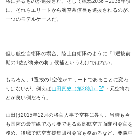
将に昇るものが選抜され、そして概ね2036～2038年頃
に、それらエリートから航空幕僚長も選抜されるのが、
一つのモデルケースだ。
但し航空自衛隊の場合、陸上自衛隊のように「1選抜前
期の1佐が将来の将」候補というわけではない。
もちろん、1選抜の1空佐がエリートであることに変わ
りはないが、例えば
山田真史（第28期）
・元空将な
どが良い例だろう。
山田は2015年12月の将官人事で空将に昇り、当時も今
も国防の最前線であり要である西部航空方面隊司令官を
務め、後職で航空支援集団司令官も務めるなど、要職中