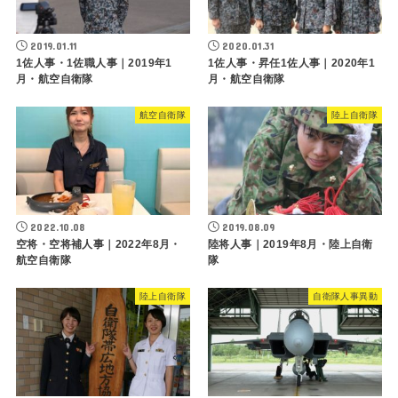
2019.01.11
2020.01.31
1佐人事・1佐職人事｜2019年1
1佐人事・昇任1佐人事｜2020年1
月・航空自衛隊
月・航空自衛隊
航空自衛隊
陸上自衛隊
2022.10.08
2019.08.09
空将・空将補人事｜2022年8月・
陸将人事｜2019年8月・陸上自衛
航空自衛隊
隊
陸上自衛隊
自衛隊人事異動