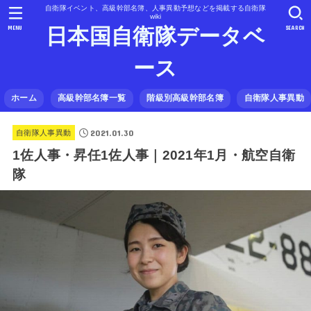
自衛隊イベント、高級幹部名簿、人事異動予想などを掲載する自衛隊
wiki
MENU
SEARCH
日本国自衛隊データベ
ース
ホーム
高級幹部名簿一覧
階級別高級幹部名簿
自衛隊人事異動
2021.01.30
自衛隊人事異動
1佐人事・昇任1佐人事｜2021年1月・航空自衛
隊