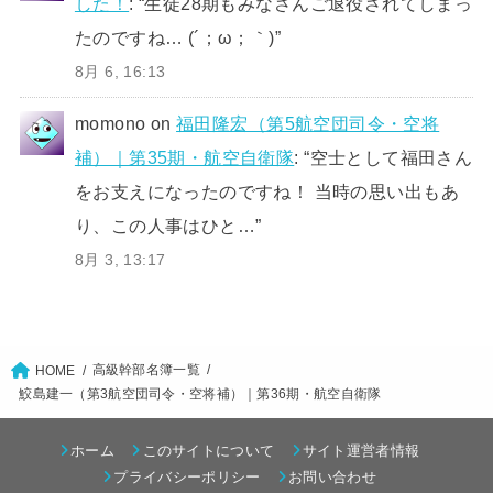
した！
: “
生徒28期もみなさんご退役されてしまっ
たのですね… (´；ω；｀)
”
8月 6, 16:13
momono
on
福田隆宏（第5航空団司令・空将
補）｜第35期・航空自衛隊
: “
空士として福田さん
をお支えになったのですね！ 当時の思い出もあ
り、この人事はひと…
”
8月 3, 13:17
高級幹部名簿一覧
HOME
鮫島建一（第3航空団司令・空将補）｜第36期・航空自衛隊
ホーム
このサイトについて
サイト運営者情報
プライバシーポリシー
お問い合わせ