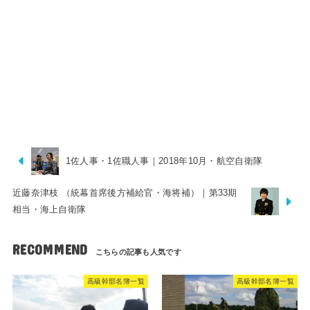
1佐人事・1佐職人事｜2018年10月・航空自衛隊
近藤奈津枝 （統幕首席後方補給官・海将補）｜第33期
相当・海上自衛隊
RECOMMEND
高級幹部名簿一覧
高級幹部名簿一覧