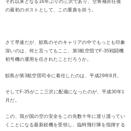
それ以来となる16年ぶりの三沢であり、空将補昇任後
の最初のポストとして、この重責を担う。
さて早速だが、鮫島のそのキャリアの中でもっとも印象
深いのは、何と言ってもここ、第3航空団でF-35戦闘機
初号機の運用を任されたことだろうか。
鮫島が第3航空団司令に着任したのは、平成29年8月。
そしてF-35がここ三沢に配備になったのが、平成30年1
月だ。
この、我が国の空の安全をこの先数十年に渡り護ってい
くことになる最新鋭機を受領し、臨時飛行隊を指揮する