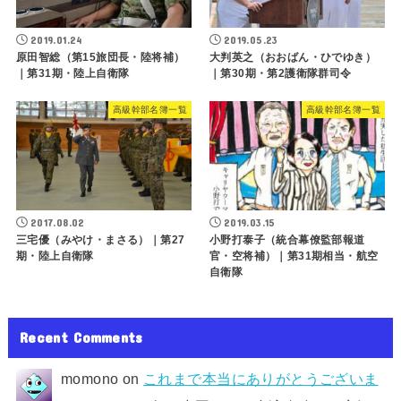
2019.01.24
2019.05.23
原田智総（第15旅団長・陸将補）
大判英之（おおばん・ひでゆき）
｜第31期・陸上自衛隊
｜第30期・第2護衛隊群司令
高級幹部名簿一覧
高級幹部名簿一覧
2017.08.02
2019.03.15
三宅優（みやけ・まさる）｜第27
小野打泰子（統合幕僚監部報道
期・陸上自衛隊
官・空将補）｜第31期相当・航空
自衛隊
Recent Comments
momono
on
これまで本当にありがとうございま