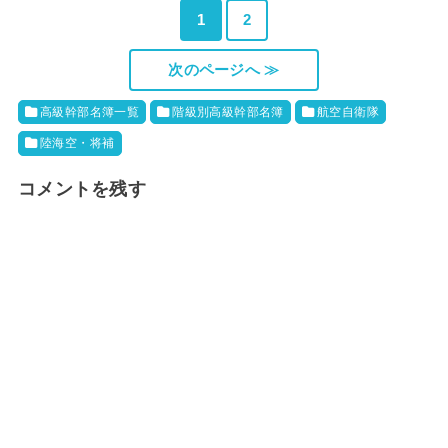
1
2
次のページへ ≫
高級幹部名簿一覧
階級別高級幹部名簿
航空自衛隊
陸海空・将補
コメントを残す