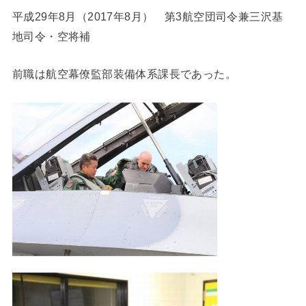
平成29年8月（2017年8月） 第3航空団司令兼三沢基
地司令・空将補
前職は航空幕僚監部装備体系課長であった。