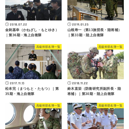
2018.07.22
2019.01.25
金刺基幸（かねざし・もとゆき）
山根寿一（第13旅団長・陸将補）
｜第36期・海上自衛隊
｜第33期・陸上自衛隊
高級幹部名簿一覧
高級幹部名簿一覧
2017.11.13
2018.11.22
松本完（まつもと・たもつ）｜第
鈴木直栄（防衛研究所副所長・陸
35期・海上自衛隊
将補）｜第30期・陸上自衛隊
高級幹部名簿一覧
高級幹部名簿一覧