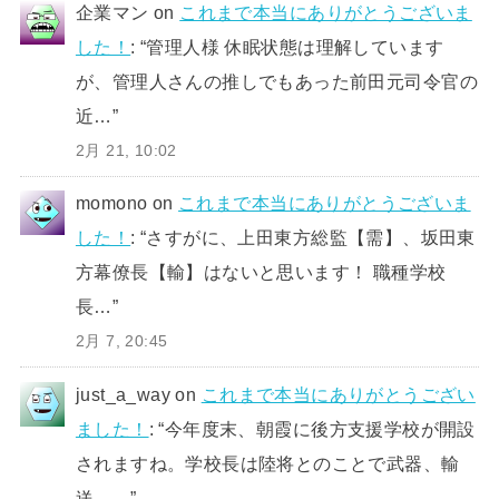
企業マン
on
これまで本当にありがとうございま
した！
: “
管理人様 休眠状態は理解しています
が、管理人さんの推しでもあった前田元司令官の
近…
”
2月 21, 10:02
momono
on
これまで本当にありがとうございま
した！
: “
さすがに、上田東方総監【需】、坂田東
方幕僚長【輸】はないと思います！ 職種学校
長…
”
2月 7, 20:45
just_a_way
on
これまで本当にありがとうござい
ました！
: “
今年度末、朝霞に後方支援学校が開設
されますね。学校長は陸将とのことで武器、輸
送、…
”