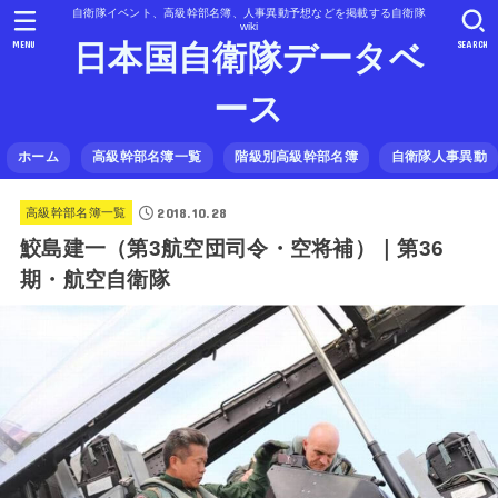
自衛隊イベント、高級幹部名簿、人事異動予想などを掲載する自衛隊
wiki
MENU
SEARCH
日本国自衛隊データベ
ース
ホーム
高級幹部名簿一覧
階級別高級幹部名簿
自衛隊人事異動
2018.10.28
高級幹部名簿一覧
鮫島建一（第3航空団司令・空将補）｜第36
期・航空自衛隊