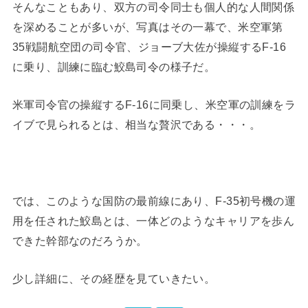
そんなこともあり、双方の司令同士も個人的な人間関係
を深めることが多いが、写真はその一幕で、米空軍第
35戦闘航空団の司令官、ジョーブ大佐が操縦するF-16
に乗り、訓練に臨む鮫島司令の様子だ。
米軍司令官の操縦するF-16に同乗し、米空軍の訓練をラ
イブで見られるとは、相当な贅沢である・・・。
では、このような国防の最前線にあり、F-35初号機の運
用を任された鮫島とは、一体どのようなキャリアを歩ん
できた幹部なのだろうか。
少し詳細に、その経歴を見ていきたい。