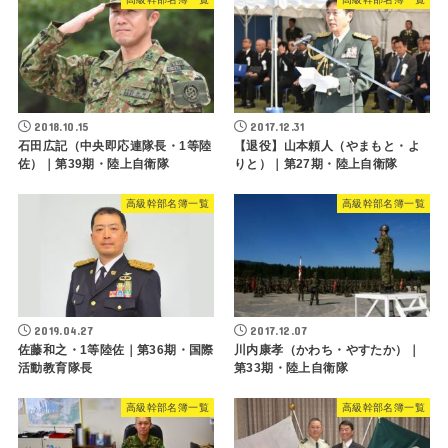
2018.10.15
2017.12.31
石田広記（中央即応連隊長・1等陸
【退役】山本頼人（やまもと・よ
佐）｜第39期・陸上自衛隊
りと）｜第27期・陸上自衛隊
高級幹部名簿一覧
高級幹部名簿一覧
2019.04.27
2017.12.07
佐藤和之・1等陸佐｜第36期・国際
川内康孝（かわち・やすたか）｜
活動教育隊長
第33期・陸上自衛隊
高級幹部名簿一覧
高級幹部名簿一覧