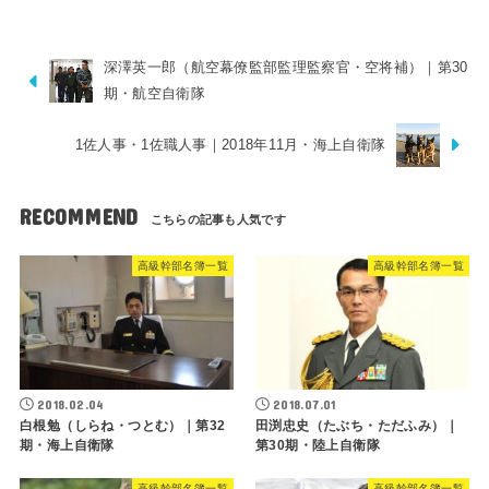
深澤英一郎（航空幕僚監部監理監察官・空将補）｜第30
期・航空自衛隊
1佐人事・1佐職人事｜2018年11月・海上自衛隊
RECOMMEND
高級幹部名簿一覧
高級幹部名簿一覧
2018.02.04
2018.07.01
白根勉（しらね・つとむ）｜第32
田渕忠史（たぶち・ただふみ）｜
期・海上自衛隊
第30期・陸上自衛隊
高級幹部名簿一覧
高級幹部名簿一覧