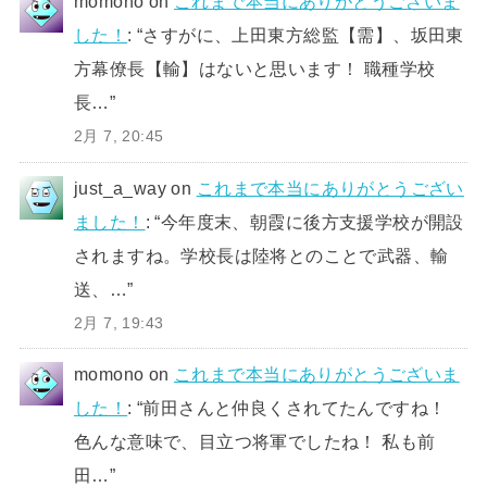
momono
on
これまで本当にありがとうございま
した！
: “
さすがに、上田東方総監【需】、坂田東
方幕僚長【輸】はないと思います！ 職種学校
長…
”
2月 7, 20:45
just_a_way
on
これまで本当にありがとうござい
ました！
: “
今年度末、朝霞に後方支援学校が開設
されますね。学校長は陸将とのことで武器、輸
送、…
”
2月 7, 19:43
momono
on
これまで本当にありがとうございま
した！
: “
前田さんと仲良くされてたんですね！
色んな意味で、目立つ将軍でしたね！ 私も前
田…
”