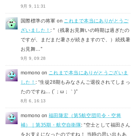
9月 9, 11:31
国際標準の将軍
on
これまで本当にありがとうご
ざいました！
: “
（残暑お見舞いの時期は過ぎたの
ですが、まだまだ暑さが続きますので、）続残暑
お見舞…
”
9月 9, 09:28
momono
on
これまで本当にありがとうございま
した！
: “
生徒28期もみなさんご退役されてしまっ
たのですね… (´；ω；｀)
”
8月 6, 16:13
momono
on
福田隆宏（第5航空団司令・空将
補）｜第35期・航空自衛隊
: “
空士として福田さん
をお支えになったのですね！ 当時の思い出もあ