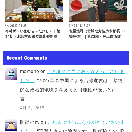
2019.06.13
2018.12.29
今村武（いまむら・たけし）｜第
古屋浩司（宮城地方協力本部長・1
34期・北部方面総監部幕僚副長
等陸佐）｜第32期・陸上自衛隊
Recent Comments
momono
on
これまで本当にありがとうございま
した！
: “
2027年の中国による台湾進攻は、客観
的な政治的環境を考えると可能性が低いとは
言…
”
4月 2, 18:18
防衛小僧
on
これまで本当にありがとうございま
した！
: “
管理人さんに質問です。 防衛協会のHP