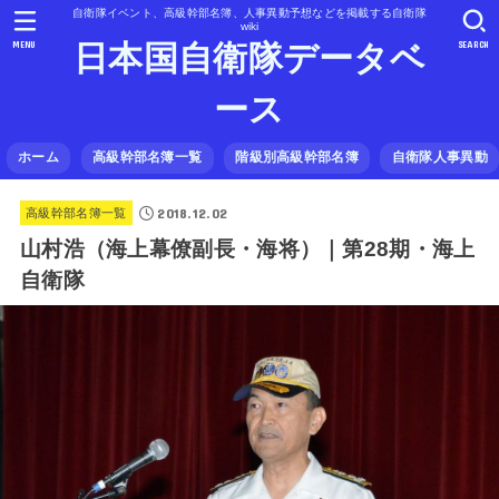
自衛隊イベント、高級幹部名簿、人事異動予想などを掲載する自衛隊
wiki
MENU
SEARCH
日本国自衛隊データベ
ース
ホーム
高級幹部名簿一覧
階級別高級幹部名簿
自衛隊人事異動
2018.12.02
高級幹部名簿一覧
山村浩（海上幕僚副長・海将）｜第28期・海上
自衛隊