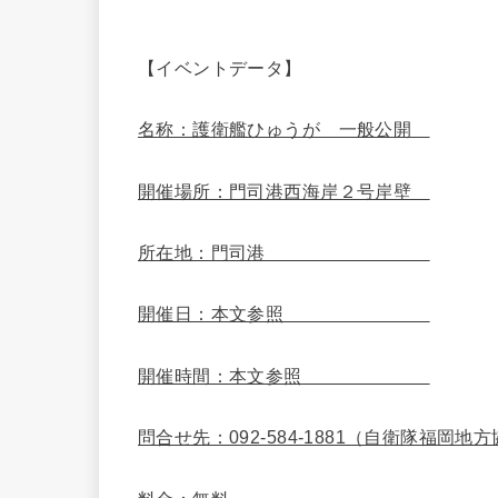
【イベントデータ】
名称：護衛艦ひゅうが 一般公開
開催場所：門司港西海岸２号岸壁
所在地：門司港
開催日：本文参照
開催時間：本文参照
問合せ先：092-584-1881（自衛隊福岡地