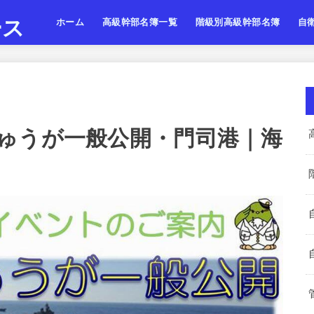
ース
ホーム
高級幹部名簿一覧
階級別高級幹部名簿
自
陸上自衛隊
海上自衛隊
航空自衛隊
陸海空・将
陸海空・将補
陸海空・一佐
陸上
海上
航空
ゅうが一般公開・門司港｜海