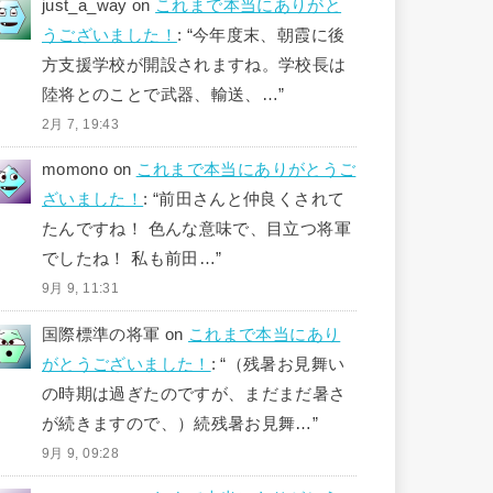
just_a_way
on
これまで本当にありがと
うございました！
: “
今年度末、朝霞に後
方支援学校が開設されますね。学校長は
陸将とのことで武器、輸送、…
”
2月 7, 19:43
momono
on
これまで本当にありがとうご
ざいました！
: “
前田さんと仲良くされて
たんですね！ 色んな意味で、目立つ将軍
でしたね！ 私も前田…
”
9月 9, 11:31
国際標準の将軍
on
これまで本当にあり
がとうございました！
: “
（残暑お見舞い
の時期は過ぎたのですが、まだまだ暑さ
が続きますので、）続残暑お見舞…
”
9月 9, 09:28