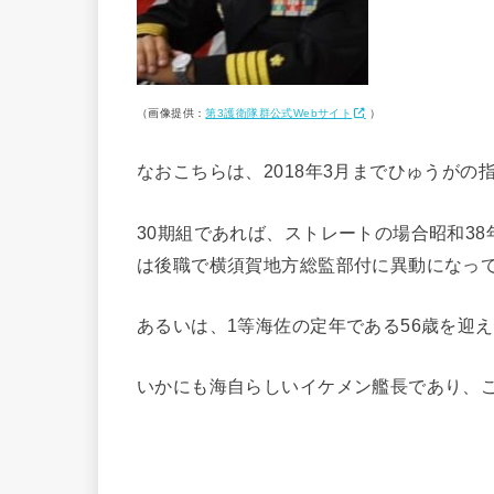
（画像提供：
第3護衛隊群公式Webサイト
）
なおこちらは、2018年3月までひゅうがの
30期組であれば、ストレートの場合昭和38
は後職で横須賀地方総監部付に異動になっ
あるいは、1等海佐の定年である56歳を迎
いかにも海自らしいイケメン艦長であり、