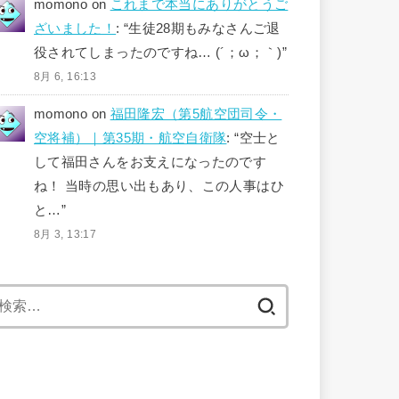
momono
on
これまで本当にありがとうご
ざいました！
: “
生徒28期もみなさんご退
役されてしまったのですね… (´；ω；｀)
”
8月 6, 16:13
momono
on
福田隆宏（第5航空団司令・
空将補）｜第35期・航空自衛隊
: “
空士と
して福田さんをお支えになったのです
ね！ 当時の思い出もあり、この人事はひ
と…
”
8月 3, 13:17
検
索: