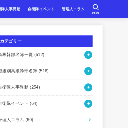
衛隊人事異動
自衛隊イベント
管理人コラム
SEARCH
自衛隊
自衛隊
自衛隊
北海道・東北
関東・甲信越
東海・北陸
近畿
中国・四国
九州・沖縄
カテゴリー
高級幹部名簿一覧
(512)
階級別高級幹部名簿
(516)
自衛隊人事異動
(254)
自衛隊イベント
(64)
管理人コラム
(60)