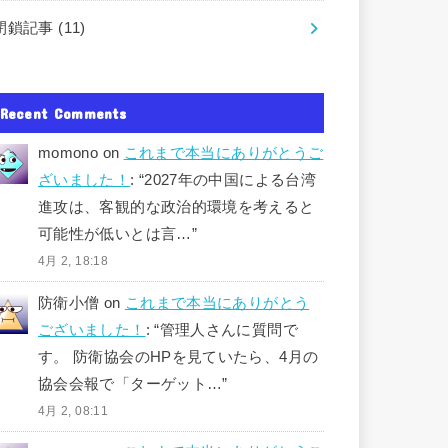
閉鎖記事
(11)
Recent Comments
momono
on
これまで本当にありがとうご
ざいました！
: “
2027年の中国による台湾
進攻は、客観的な政治的環境を考えると
可能性が低いとは言…
”
4月 2, 18:18
防衛小僧
on
これまで本当にありがとう
ございました！
: “
管理人さんに質問で
す。 防衛協会のHPを見ていたら、4月の
協会会報で「ターゲット…
”
4月 2, 08:11