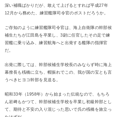
深い補職ばかりだが、敢えて上げるとすれば平成27年
12月から務めた、練習艦隊司令官のポストだろうか。
ご存知のように練習艦隊司令官は、海上自衛隊の幹部候
補生たちが江田島を卒業し、3尉に任官したその足で練
習艦に乗り込み、練習航海へと出発する艦隊の指揮官
だ。
出発に際しては、幹部候補生学校長のみならず時に海上
幕僚長も桟橋に立ち、帽振れでこの、我が国の宝とも言
うべきヒヨコ幹部を見送る。
昭和33年（1958年）から始まった伝統なので、もちろ
ん岩﨑もかつて、幹部候補生学校を卒業し初級幹部とし
て、期待と不安の入り混じった思いで呉の桟橋を旅立っ
たはずだ。