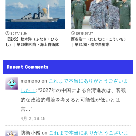
2017.12.16
2018.07.17
【退役】舩木洋（ふなき・ひろ
西谷浩一（にしたに・こういち）
し）｜第29期相当・海上自衛隊
｜第31期・航空自衛隊
Recent Comments
momono
on
これまで本当にありがとうございま
した！
: “
2027年の中国による台湾進攻は、客観
的な政治的環境を考えると可能性が低いとは
言…
”
4月 2, 18:18
防衛小僧
on
これまで本当にありがとうございま