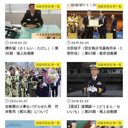
高級幹部名簿一覧
高級幹部名簿一覧
2018.05.23
2019.02.09
櫻井猛（さくらい・たけし）｜第
古田桂子（宮古島分屯基地司令・1
36期・海上自衛隊
等空佐）｜第43期・航空自衛隊
高級幹部名簿一覧
高級幹部名簿一覧
2024.04.07
2018.03.22
自衛隊の人事をバグらせた男 竹
【退役】道満誠一（どうまん・せ
本竜司（第31期）について
いいち）｜第26期・海上自衛隊
高級幹部名簿一覧
高級幹部名簿一覧