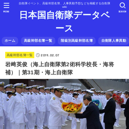
自衛隊イベント、高級幹部名簿、人事異動予想などを掲載する自衛隊
wiki
MENU
SEARCH
日本国自衛隊データベ
ース
ホーム
高級幹部名簿一覧
階級別高級幹部名簿
自衛隊人事異動
2019.02.07
高級幹部名簿一覧
岩﨑英俊（海上自衛隊第2術科学校長・海将
補）｜第31期・海上自衛隊