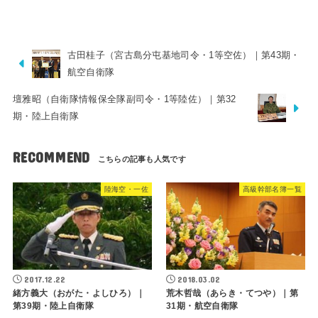
古田桂子（宮古島分屯基地司令・1等空佐）｜第43期・
航空自衛隊
壇雅昭（自衛隊情報保全隊副司令・1等陸佐）｜第32
期・陸上自衛隊
RECOMMEND
陸海空・一佐
高級幹部名簿一覧
2017.12.22
2018.03.02
緒方義大（おがた・よしひろ）｜
荒木哲哉（あらき・てつや）｜第
第39期・陸上自衛隊
31期・航空自衛隊