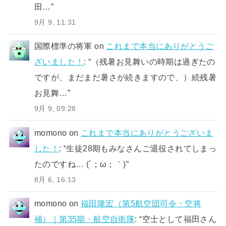
田…
”
9月 9, 11:31
国際標準の将軍
on
これまで本当にありがとうご
ざいました！
: “
（残暑お見舞いの時期は過ぎたの
ですが、まだまだ暑さが続きますので、）続残暑
お見舞…
”
9月 9, 09:28
momono
on
これまで本当にありがとうございま
した！
: “
生徒28期もみなさんご退役されてしまっ
たのですね… (´；ω；｀)
”
8月 6, 16:13
momono
on
福田隆宏（第5航空団司令・空将
補）｜第35期・航空自衛隊
: “
空士として福田さん