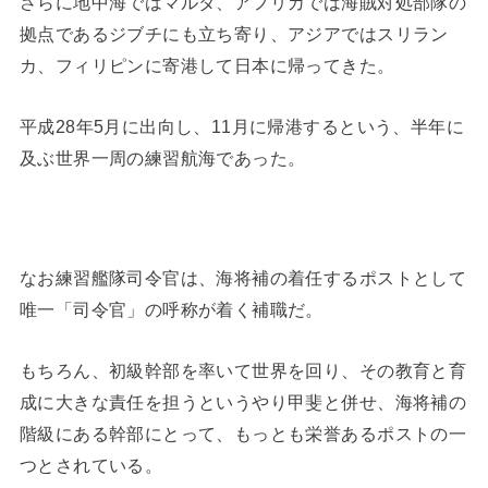
さらに地中海ではマルタ、アフリカでは海賊対処部隊の
拠点であるジブチにも立ち寄り、アジアではスリラン
カ、フィリピンに寄港して日本に帰ってきた。
平成28年5月に出向し、11月に帰港するという、半年に
及ぶ世界一周の練習航海であった。
なお練習艦隊司令官は、海将補の着任するポストとして
唯一「司令官」の呼称が着く補職だ。
もちろん、初級幹部を率いて世界を回り、その教育と育
成に大きな責任を担うというやり甲斐と併せ、海将補の
階級にある幹部にとって、もっとも栄誉あるポストの一
つとされている。