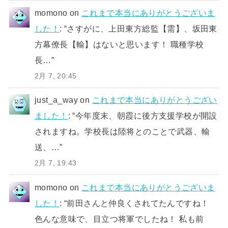
momono
on
これまで本当にありがとうございま
した！
: “
さすがに、上田東方総監【需】、坂田東
方幕僚長【輸】はないと思います！ 職種学校
長…
”
2月 7, 20:45
just_a_way
on
これまで本当にありがとうござい
ました！
: “
今年度末、朝霞に後方支援学校が開設
されますね。学校長は陸将とのことで武器、輸
送、…
”
2月 7, 19:43
momono
on
これまで本当にありがとうございま
した！
: “
前田さんと仲良くされてたんですね！
色んな意味で、目立つ将軍でしたね！ 私も前