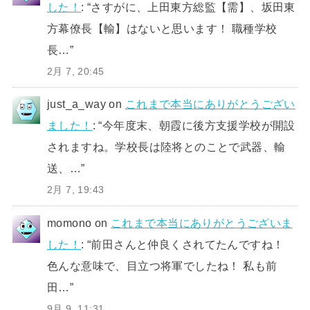
した！
: “
さすがに、上田東方総監【需】、坂田東
方幕僚長【輸】はないと思います！ 職種学校
長…
”
2月 7, 20:45
just_a_way
on
これまで本当にありがとうござい
ました！
: “
今年度末、朝霞に後方支援学校が開設
されますね。学校長は陸将とのことで武器、輸
送、…
”
2月 7, 19:43
momono
on
これまで本当にありがとうございま
した！
: “
前田さんと仲良くされてたんですね！
色んな意味で、目立つ将軍でしたね！ 私も前
田…
”
9月 9, 11:31