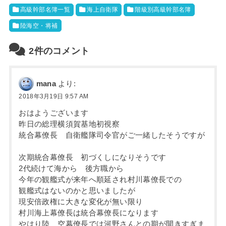
高級幹部名簿一覧
海上自衛隊
階級別高級幹部名簿
陸海空・将補
2件のコメント
mana
より:
2018年3月19日 9:57 AM
おはようございます
昨日の総理横須賀基地初視察
統合幕僚長 自衛艦隊司令官がご一緒したそうですが
次期統合幕僚長 初づくしになりそうです
2代続けて海から 後方職から
今年の観艦式が来年へ順延され村川幕僚長での
観艦式はないのかと思いましたが
現安倍政権に大きな変化が無い限り
村川海上幕僚長は統合幕僚長になります
やはり陸 空幕僚長では河野さんとの期が開きすぎま