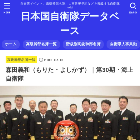
自衛隊イベント、高級幹部名簿、人事異動予想などを掲載する自衛隊
wiki
MENU
SEARCH
日本国自衛隊データベ
ース
ホーム
高級幹部名簿一覧
階級別高級幹部名簿
自衛隊人事異動
2018.03.18
高級幹部名簿一覧
森田義和（もりた・よしかず）｜第30期・海上
自衛隊