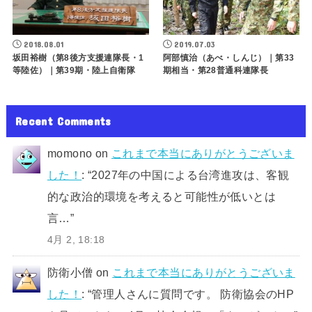
2018.08.01
2019.07.03
坂田裕樹（第8後方支援連隊長・1
阿部慎治（あべ・しんじ）｜第33
等陸佐）｜第39期・陸上自衛隊
期相当・第28普通科連隊長
Recent Comments
momono
on
これまで本当にありがとうございま
した！
: “
2027年の中国による台湾進攻は、客観
的な政治的環境を考えると可能性が低いとは
言…
”
4月 2, 18:18
防衛小僧
on
これまで本当にありがとうございま
した！
: “
管理人さんに質問です。 防衛協会のHP