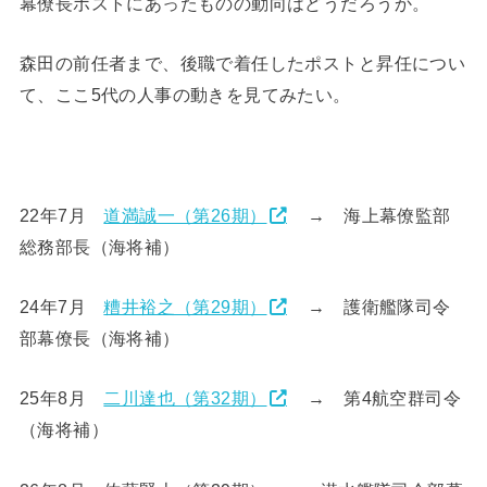
幕僚長ポストにあったものの動向はどうだろうか。
森田の前任者まで、後職で着任したポストと昇任につい
て、ここ5代の人事の動きを見てみたい。
22年7月
道満誠一（第26期）
→ 海上幕僚監部
総務部長（海将補）
24年7月
糟井裕之（第29期）
→ 護衛艦隊司令
部幕僚長（海将補）
25年8月
二川達也（第32期）
→ 第4航空群司令
（海将補）