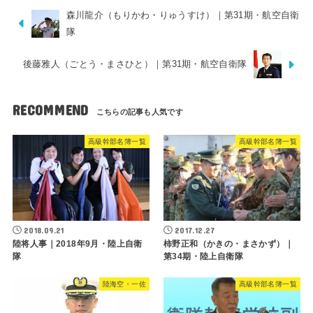
森川龍介（もりかわ・りゅうすけ）｜第31期・航空自衛
隊
後藤雅人（ごとう・まさひと）｜第31期・航空自衛隊
RECOMMEND
高級幹部名簿一覧
高級幹部名簿一覧
2018.09.21
2017.12.27
陸将人事｜2018年9月・陸上自衛
柿野正和（かきの・まさかず）｜
隊
第34期・陸上自衛隊
陸海空・一佐
高級幹部名簿一覧