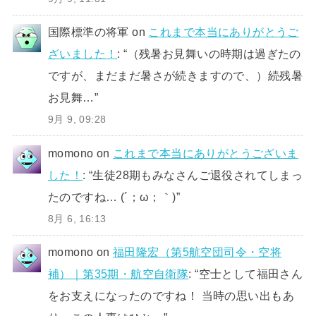
国際標準の将軍
on
これまで本当にありがとうご
ざいました！
: “
（残暑お見舞いの時期は過ぎたの
ですが、まだまだ暑さが続きますので、）続残暑
お見舞…
”
9月 9, 09:28
momono
on
これまで本当にありがとうございま
した！
: “
生徒28期もみなさんご退役されてしまっ
たのですね… (´；ω；｀)
”
8月 6, 16:13
momono
on
福田隆宏（第5航空団司令・空将
補）｜第35期・航空自衛隊
: “
空士として福田さん
をお支えになったのですね！ 当時の思い出もあ