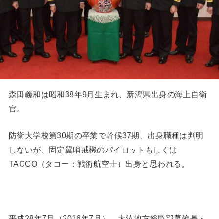
森田義和は昭和38年9月生まれ、新潟県出身の海上自衛
官。
防衛大学校第30期の卒業で幹候37期、出身職種は判明
しないが、固定翼哨戒機のパイロットもしくは
TACCO（タコー：戦術航空士）出身と思われる。
平成28年7月（2016年7月） 大湊地方総監部幕僚長・