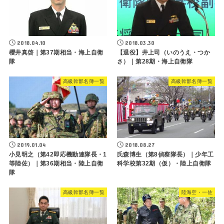
2018.04.10
2018.03.30
櫻井真啓｜第37期相当・海上自衛
【退役】井上司（いのうえ・つか
隊
さ）｜第28期・海上自衛隊
高級幹部名簿一覧
高級幹部名簿一覧
2019.01.04
2018.08.27
小見明之（第42即応機動連隊長・1
氏森博生（第8偵察隊長）｜少年工
等陸佐）｜第36期相当・陸上自衛
科学校第32期（仮）・陸上自衛隊
隊
高級幹部名簿一覧
陸海空・一佐