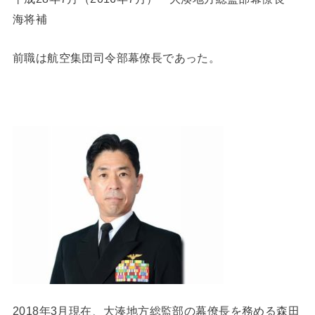
海将補
前職は航空集団司令部幕僚長であった。
2018年3月現在、大湊地方総監部の幕僚長を務める森田