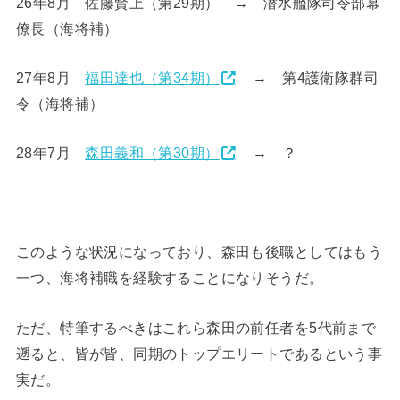
26年8月 佐藤賢上（第29期） → 潜水艦隊司令部幕
僚長（海将補）
27年8月
福田達也（第34期）
→ 第4護衛隊群司
令（海将補）
28年7月
森田義和（第30期）
→ ？
このような状況になっており、森田も後職としてはもう
一つ、海将補職を経験することになりそうだ。
ただ、特筆するべきはこれら森田の前任者を5代前まで
遡ると、皆が皆、同期のトップエリートであるという事
実だ。