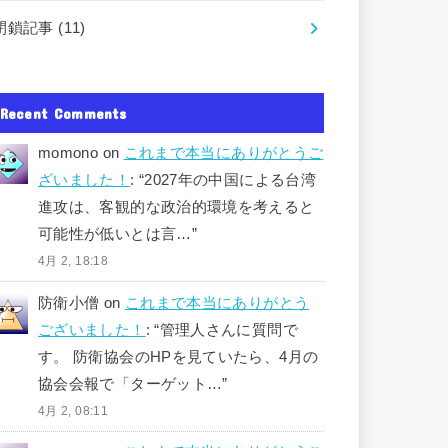
閉鎖記事
(11)
Recent Comments
momono
on
これまで本当にありがとうご
ざいました！
: “
2027年の中国による台湾
進攻は、客観的な政治的環境を考えると
可能性が低いとは言…
”
4月 2, 18:18
防衛小僧
on
これまで本当にありがとう
ございました！
: “
管理人さんに質問で
す。 防衛協会のHPを見ていたら、4月の
協会会報で「ターゲット…
”
4月 2, 08:11