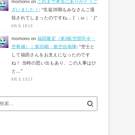
momono
on
これまで本当にありがとうご
ざいました！
: “
生徒28期もみなさんご退
役されてしまったのですね… (´；ω；｀)
”
8月 6, 16:13
momono
on
福田隆宏（第5航空団司令・
空将補）｜第35期・航空自衛隊
: “
空士と
して福田さんをお支えになったのです
ね！ 当時の思い出もあり、この人事はひ
と…
”
8月 3, 13:17
検
索: