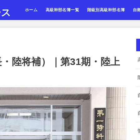
ース
ホーム
高級幹部名簿一覧
階級別高級幹部名簿
自
陸上自衛隊
海上自衛隊
航空自衛隊
陸海空・将
陸海空・将補
陸海空・一佐
陸上
海上
航空
長・陸将補）｜第31期・陸上