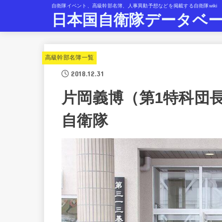
自衛隊イベント、高級幹部名簿、人事異動予想などを掲載する自衛隊wiki
日本国自衛隊データベ
高級幹部名簿一覧
2018.12.31
片岡義博（第1特科団
自衛隊