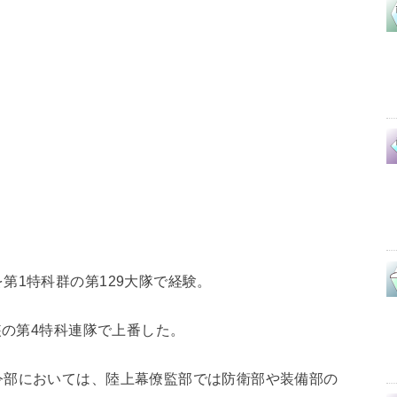
第1特科群の第129大隊で経験。
装の第4特科連隊で上番した。
令部においては、陸上幕僚監部では防衛部や装備部の