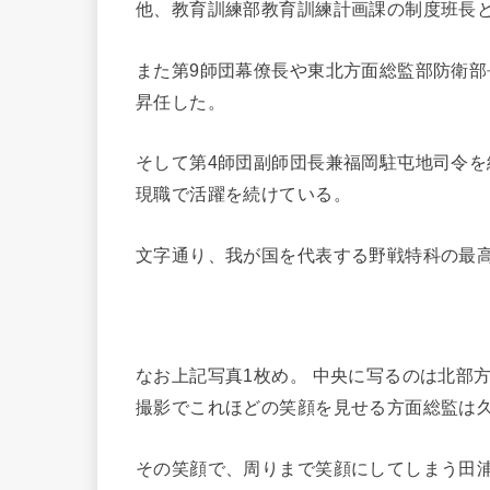
他、教育訓練部教育訓練計画課の制度班長
また第9師団幕僚長や東北方面総監部防衛部
昇任した。
そして第4師団副師団長兼福岡駐屯地司令を
現職で活躍を続けている。
文字通り、我が国を代表する野戦特科の最
なお上記写真1枚め。 中央に写るのは北部
撮影でこれほどの笑顔を見せる方面総監は
その笑顔で、周りまで笑顔にしてしまう田