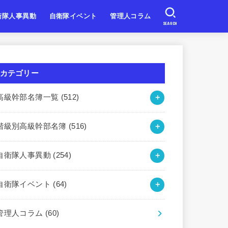
衛隊人事異動
自衛隊イベント
管理人コラム
SEARCH
自衛隊
自衛隊
自衛隊
北海道・東北
関東・甲信越
東海・北陸
近畿
中国・四国
九州・沖縄
カテゴリー
高級幹部名簿一覧
(512)
階級別高級幹部名簿
(516)
自衛隊人事異動
(254)
自衛隊イベント
(64)
管理人コラム
(60)