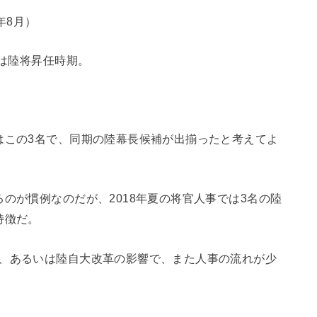
年8月）
）は陸将昇任時期。
はこの3名で、同期の陸幕長候補が出揃ったと考えてよ
のが慣例なのだが、2018年夏の将官人事では3名の陸
特徴だ。
が、あるいは陸自大改革の影響で、また人事の流れが少