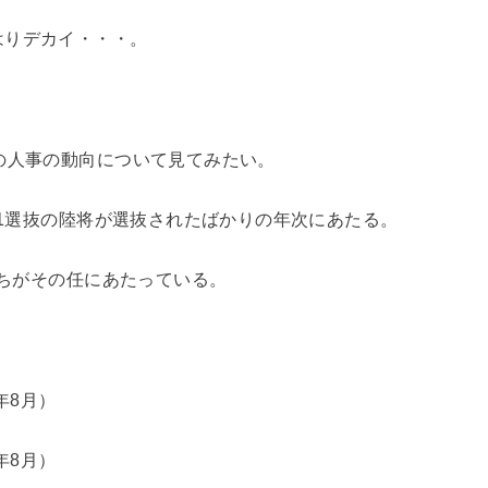
はりデカイ・・・。
の人事の動向について見てみたい。
、1選抜の陸将が選抜されたばかりの年次にあたる。
たちがその任にあたっている。
年8月）
年8月）