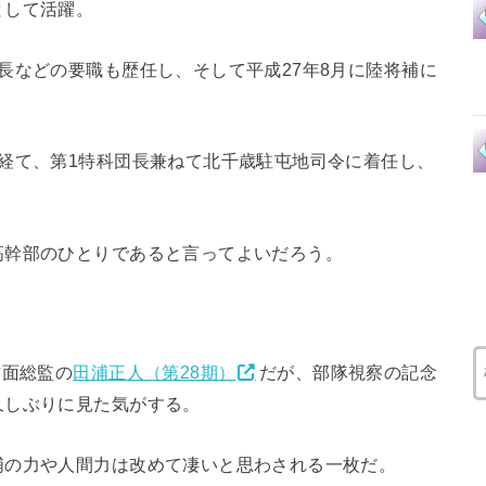
として活躍。
長などの要職も歴任し、そして平成27年8月に陸将補に
経て、第1特科団長兼ねて北千歳駐屯地司令に着任し、
高幹部のひとりであると言ってよいだろう。
方面総監の
田浦正人（第28期）
だが、部隊視察の記念
久しぶりに見た気がする。
浦の力や人間力は改めて凄いと思わされる一枚だ。