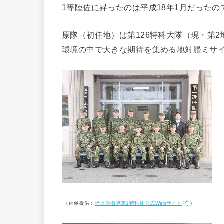
1等陸佐に昇ったのは平成18年1月だったの
原隊（初任地）は第126特科大隊（現・第2
環境の中で大きな期待を集める地対艦ミサ
（画像提供：
陸上自衛隊第1特科団公式Webサイト
）