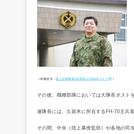
（画像提供：
陸上自衛隊第1特科団公式Webサイト
）
その後、職種部隊においては大隊長ポストを
連隊長には、久留米に所在するFH-70主兵
その間、中央（陸上幕僚監部）や各地の司