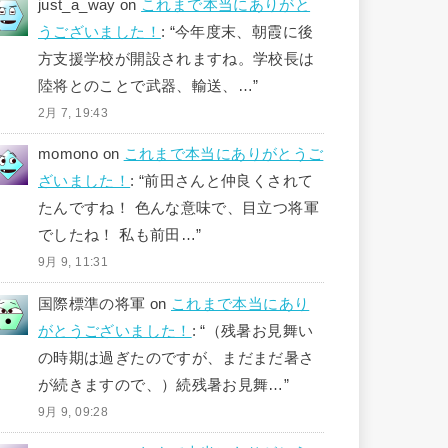
just_a_way
on
これまで本当にありがと
うございました！
: “
今年度末、朝霞に後
方支援学校が開設されますね。学校長は
陸将とのことで武器、輸送、…
”
2月 7, 19:43
momono
on
これまで本当にありがとうご
ざいました！
: “
前田さんと仲良くされて
たんですね！ 色んな意味で、目立つ将軍
でしたね！ 私も前田…
”
9月 9, 11:31
国際標準の将軍
on
これまで本当にあり
がとうございました！
: “
（残暑お見舞い
の時期は過ぎたのですが、まだまだ暑さ
が続きますので、）続残暑お見舞…
”
9月 9, 09:28