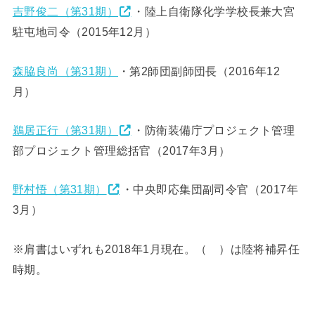
吉野俊二（第31期）
・陸上自衛隊化学学校長兼大宮
駐屯地司令（2015年12月）
森脇良尚（第31期）
・第2師団副師団長（2016年12
月）
鵜居正行（第31期）
・防衛装備庁プロジェクト管理
部プロジェクト管理総括官（2017年3月）
野村悟（第31期）
・中央即応集団副司令官（2017年
3月）
※肩書はいずれも2018年1月現在。（ ）は陸将補昇任
時期。