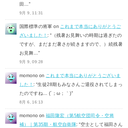
田…
”
9月 9, 11:31
国際標準の将軍
on
これまで本当にありがとうご
ざいました！
: “
（残暑お見舞いの時期は過ぎたの
ですが、まだまだ暑さが続きますので、）続残暑
お見舞…
”
9月 9, 09:28
momono
on
これまで本当にありがとうございま
した！
: “
生徒28期もみなさんご退役されてしまっ
たのですね… (´；ω；｀)
”
8月 6, 16:13
momono
on
福田隆宏（第5航空団司令・空将
補）｜第35期・航空自衛隊
: “
空士として福田さん