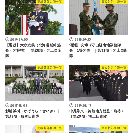
高級幹部名簿一覧
高級幹部名簿一覧
2019.04.05
2018.09.13
【退役】大森丈義（北海道補給処
酒瀬川友博（守山駐屯地業務隊
長・陸将補）｜第28期・陸上自衛
長・1等陸佐）｜第31期・陸上自衛
隊
隊
高級幹部名簿一覧
高級幹部名簿一覧
2017.12.08
2019.02.17
影浦誠樹（かげうら・せいき）｜
中尾剛久（舞鶴地方総監・海将）
第33期・航空自衛隊
｜第29期・海上自衛隊
高級幹部名簿一覧
高級幹部名簿一覧