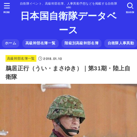
自衛隊イベント、高級幹部名簿、人事異動予想などを掲載する自衛隊
wiki
MENU
SEARCH
日本国自衛隊データベ
ース
ホーム
高級幹部名簿一覧
階級別高級幹部名簿
自衛隊人事異動
2018.01.10
高級幹部名簿一覧
鵜居正行（うい・まさゆき）｜第31期・陸上自
衛隊